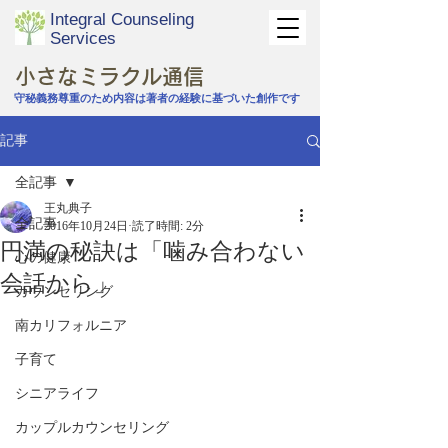
Integral Counseling
Services
​小さなミラクル通信
守秘義務尊重のため内容は著者の経験に基づいた創作です
記事
全記事
王丸典子
全記事
2016年10月24日
読了時間: 2分
円満の秘訣は「噛み合わない
心の健康
会話から」
カウンセリング
南カリフォルニア
子育て
シニアライフ
カップルカウンセリング