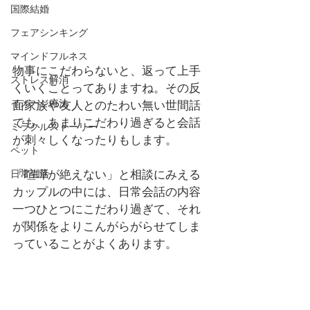
国際結婚
フェアシンキング
マインドフルネス
物事にこだわらないと、返って上手
ストレス解消
くいくことってありますね。その反
イメージ療法
面家族や友人とのたわい無い世間話
でも、あまりこだわり過ぎると会話
ミラクルストーリー
が刺々しくなったりもします。
ペット
「喧嘩が絶えない」と相談にみえる
日常生活
カップルの中には、日常会話の内容
一つひとつにこだわり過ぎて、それ
が関係をよりこんがらがらせてしま
っていることがよくあります。