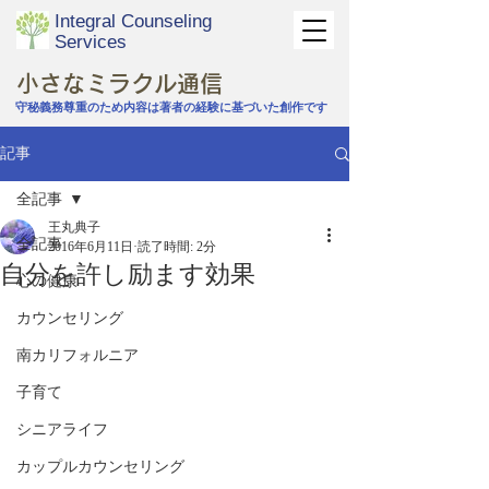
Integral Counseling
Services
​小さなミラクル通信
守秘義務尊重のため内容は著者の経験に基づいた創作です
記事
全記事
王丸典子
全記事
2016年6月11日
読了時間: 2分
自分を許し励ます効果
心の健康
カウンセリング
南カリフォルニア
子育て
シニアライフ
カップルカウンセリング