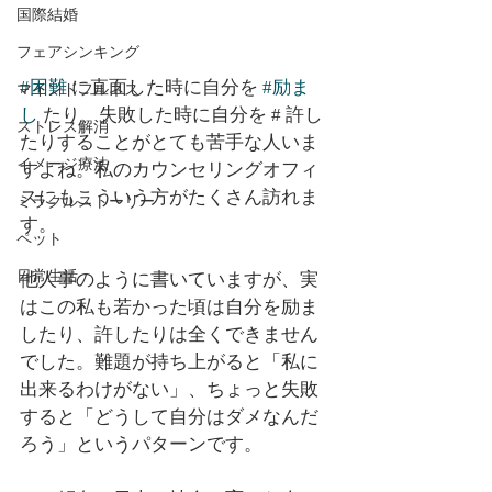
国際結婚
フェアシンキング
#困難
 に直面した時に自分を 
#励ま
マインドフルネス
し
 たり、失敗した時に自分を # 許し
ストレス解消
たりすることがとても苦手な人いま
イメージ療法
すよね。私のカウンセリングオフィ
スにもこういう方がたくさん訪れま
ミラクルストーリー
す。
ペット
日常生活
他人事のように書いていますが、実
はこの私も若かった頃は自分を励ま
したり、許したりは全くできません
でした。難題が持ち上がると「私に
出来るわけがない」、ちょっと失敗
すると「どうして自分はダメなんだ
ろう」というパターンです。